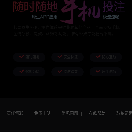
七星原生APP，操作体验完胜业界其他产品。全面支持手机
在线存款、提款、转账等功能。唯有经典才能粉碎平庸。
随时随地
安全快捷
随心互动
化繁为简
简洁清爽
原生流畅
责任博彩
免责申明
常见问题
存款帮助
取款帮