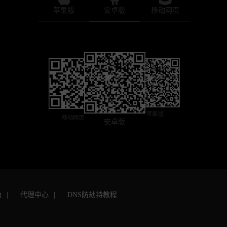
苹果版
安卓版
移动网页
苹果版
移动网页
安卓版
助
代理中心
DNS防劫持教程