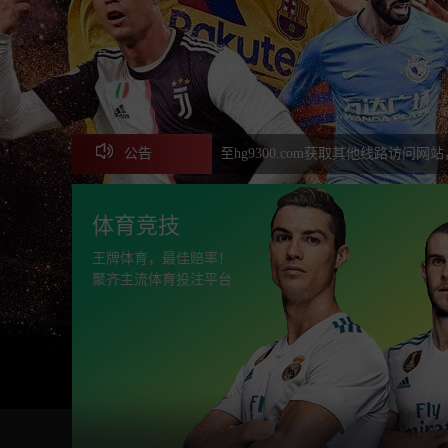
★如遇网络不畅请至hg9300.com获取其他线路访问网站，或牢记公司备用网址：h
公告
★访问公司个别网站若被恶意跳转至钓鱼网站，谎称公司合
体育竞技
王牌体育，最佳赔率！
聚齐主流体育投注平台
皇冠体育
三昇体育
BTI体育
FB体育
Luc
沙巴体育
IM体育
AI体育