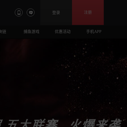
注册
登录
在
线
块链
捕鱼游戏
优惠活动
手机APP
客
服