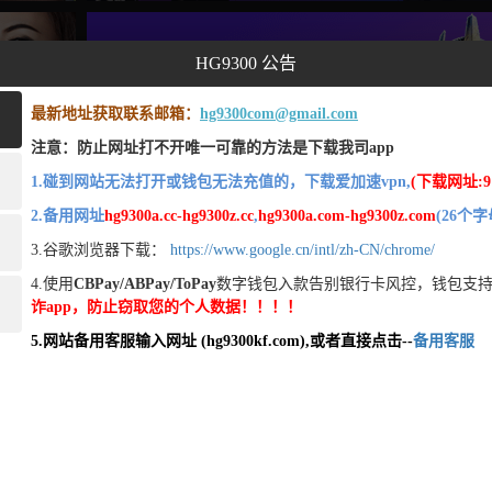
电子游艺
HG9300 公告
超过10000款电子游艺
最新地址获取联系邮箱：
hg9300com@gmail.com
随意畅玩，疯狂老虎机
性感厅
注意：防止网址打不开唯一可靠的方法是下载我司app
PG电子
MGPLUS
BBIN电子
PP电子
B
1.碰到网站无法打开或钱包无法充值的，下载爱加速vpn,
(下载网址:
9
2.备用网址
hg9300a.cc-hg9300z.cc
,
hg9300a.com-hg9300z.com
(26个
3.
谷歌浏览器下载：
https://www.google.cn/intl/zh-CN/chrome/
JDB电子
VS竞技
GG捕鱼
BG捕鱼
4.使用
CBPay/ABPay/ToPay
数字钱包入款告别银行卡风控，钱包支
诈app，防止窃取您的个人数据！！！！
5.网站备用客服输入网址 (hg9300kf.com),或者直接点击--
备用客服