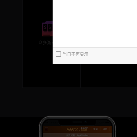
含BBIN、AG、MG、PT
存取款便捷
场主流游戏一应俱全。
众多游戏平台
当日不再显示