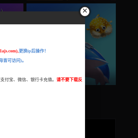
×
捕鱼游戏
彩金助阵捕鱼狂欢季
通比牛牛
玩转捕鱼更给力
NG电子
捕鱼天下
寻宝捕鱼王
千炮捕鱼
1ajs.com),
更换ip后操作！
1
字母皆可访问)。
捕鱼王
捕鱼达人
捕鱼大师
持支付宝、微信、银行卡充值。
请不要下载反
深海大赢家