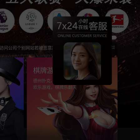
公司个别网站若被恶意跳转至钓鱼网站，谎称公司合并等名义要求重新注
，以免上当受骗！
棋牌游戏
德州扑克、牛牛、炸金花
欢乐游戏，棋牌乐翻天
G 宾果
幸运五张
十三水
斗地主
抢庄牌九
极速炸金花
欢乐红包