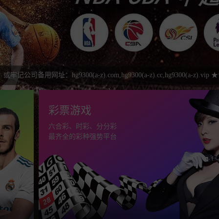
g9300(a-z).com,hg9300(a-z).cc,hg9300(a-z).vip
★访问
并等名义要求重新注册，以上为诈骗网站惯用行径，请广大会员切勿相信
彩票游戏
六合彩、时彩、分分彩
最齐全的彩种强势平台
ky体育
幸运彩票
VR真人彩票
KG彩票
BB彩票
M