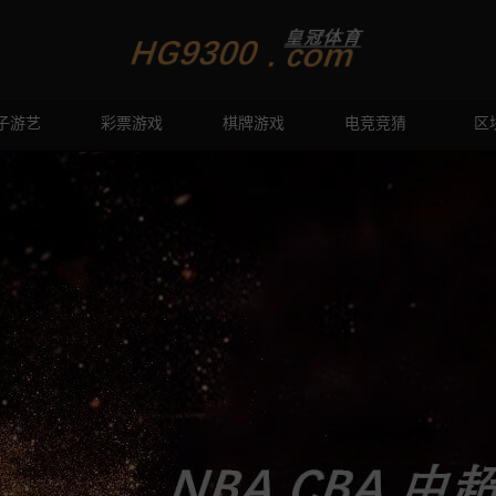
子游艺
彩票游戏
棋牌游戏
电竞竞猜
区