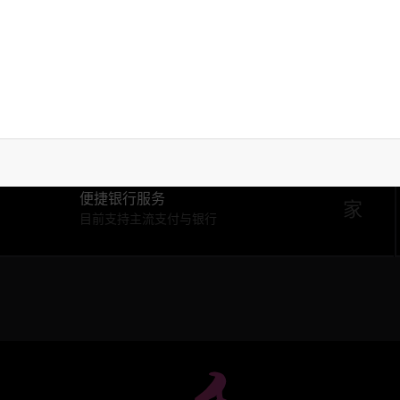
、EBET等全球30多家知名游戏厂商，市
存款到帐
秒
平均时间
取款到帐
秒
平均时间
便捷银行服务
家
目前支持主流支付与银行