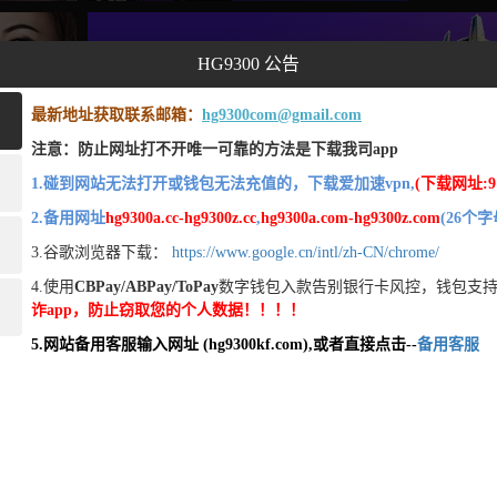
电子游艺
HG9300 公告
超过10000款电子游艺
最新地址获取联系邮箱：
hg9300com@gmail.com
随意畅玩，疯狂老虎机
性感厅
注意：防止网址打不开唯一可靠的方法是下载我司app
PG电子
MGPLUS
BBIN电子
PP电子
B
1.碰到网站无法打开或钱包无法充值的，下载爱加速vpn,
(下载网址:
9
2.备用网址
hg9300a.cc-hg9300z.cc
,
hg9300a.com-hg9300z.com
(26个
3.
谷歌浏览器下载：
https://www.google.cn/intl/zh-CN/chrome/
JDB电子
VS竞技
GG捕鱼
BG捕鱼
4.使用
CBPay/ABPay/ToPay
数字钱包入款告别银行卡风控，钱包支
诈app，防止窃取您的个人数据！！！！
5.网站备用客服输入网址 (hg9300kf.com),或者直接点击--
备用客服