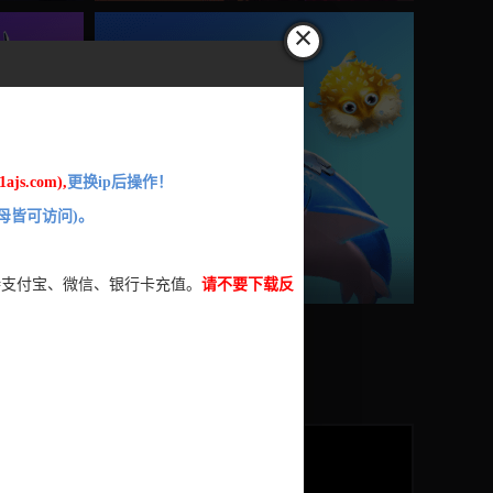
×
捕鱼游戏
彩金助阵捕鱼狂欢季
通比牛牛
玩转捕鱼更给力
NG电子
捕鱼天下
寻宝捕鱼王
千炮捕鱼
1ajs.com),
更换ip后操作！
1
字母皆可访问)。
捕鱼王
捕鱼达人
捕鱼大师
持支付宝、微信、银行卡充值。
请不要下载反
深海大赢家