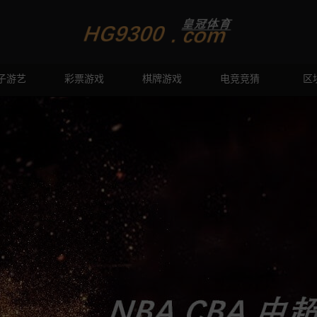
子游艺
彩票游戏
棋牌游戏
电竞竞猜
区